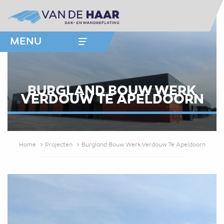
MENU
BURGLAND BOUW WERK
VERDOUW TE APELDOORN
Home
Projecten
Burgland Bouw Werk Verdouw Te Apeldoorn